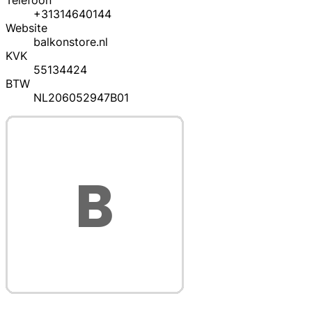
Telefoon
+31314640144
Website
balkonstore.nl
KVK
55134424
BTW
NL206052947B01