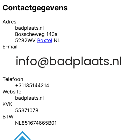
Contactgegevens
Adres
badplaats.nl
Bosscheweg 143a
5282WV
Boxtel
NL
E-mail
Telefoon
+31135144214
Website
badplaats.nl
KVK
55371078
BTW
NL851674665B01