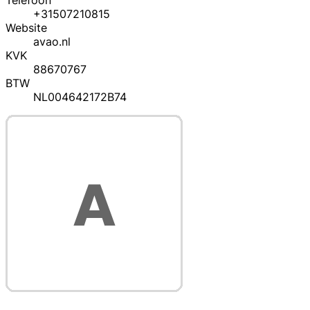
Telefoon
+31507210815
Website
avao.nl
KVK
88670767
BTW
NL004642172B74