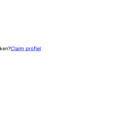
eken?
Claim profiel