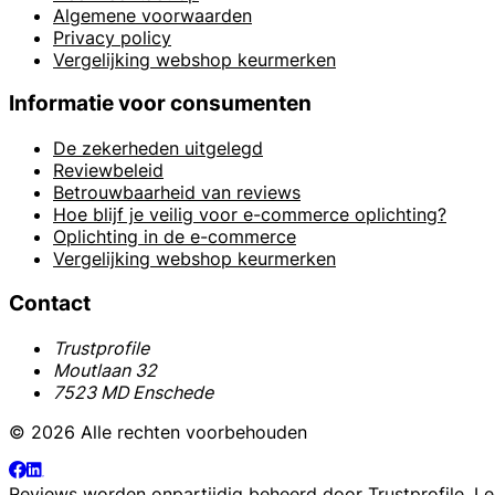
Algemene voorwaarden
Privacy policy
Vergelijking webshop keurmerken
Informatie voor consumenten
De zekerheden uitgelegd
Reviewbeleid
Betrouwbaarheid van reviews
Hoe blijf je veilig voor e-commerce oplichting?
Oplichting in de e-commerce
Vergelijking webshop keurmerken
Contact
Trustprofile
Moutlaan 32
7523 MD Enschede
© 2026 Alle rechten voorbehouden
Reviews worden onpartijdig beheerd door
Trustprofile
. L