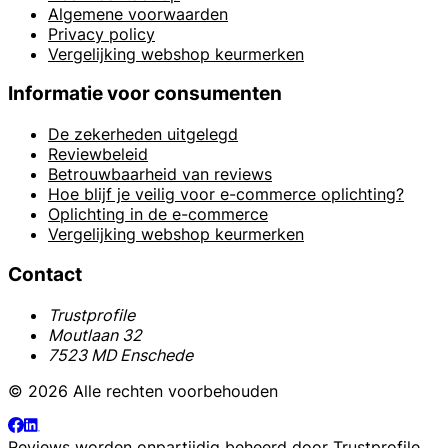
Algemene voorwaarden
Privacy policy
Vergelijking webshop keurmerken
Informatie voor consumenten
De zekerheden uitgelegd
Reviewbeleid
Betrouwbaarheid van reviews
Hoe blijf je veilig voor e-commerce oplichting?
Oplichting in de e-commerce
Vergelijking webshop keurmerken
Contact
Trustprofile
Moutlaan 32
7523 MD Enschede
© 2026 Alle rechten voorbehouden
Reviews worden onpartijdig beheerd door
Trustprofile
.