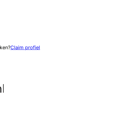
eken?
Claim profiel