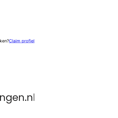
eken?
Claim profiel