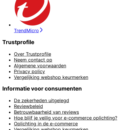
TrendMicro
Trustprofile
Over Trustprofile
Neem contact op
Algemene voorwaarden
Privacy policy
Vergelijking webshop keurmerken
Informatie voor consumenten
De zekerheden uitgelegd
Reviewbeleid
Betrouwbaarheid van reviews
Hoe blijf je veilig voor e-commerce oplichting?
Oplichting in de e-commerce
Vergelijking webshop keurmerken