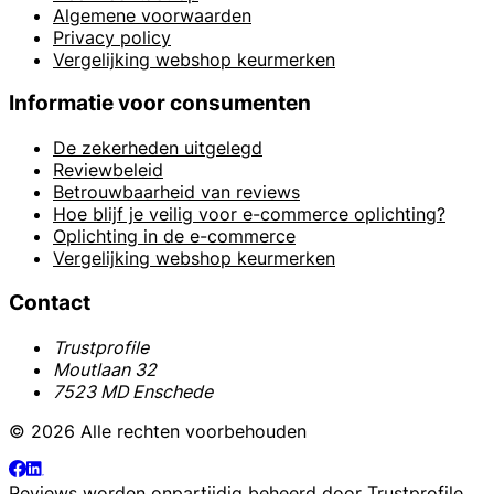
Algemene voorwaarden
Privacy policy
Vergelijking webshop keurmerken
Informatie voor consumenten
De zekerheden uitgelegd
Reviewbeleid
Betrouwbaarheid van reviews
Hoe blijf je veilig voor e-commerce oplichting?
Oplichting in de e-commerce
Vergelijking webshop keurmerken
Contact
Trustprofile
Moutlaan 32
7523 MD Enschede
© 2026 Alle rechten voorbehouden
Reviews worden onpartijdig beheerd door
Trustprofile
.