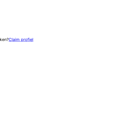
eken?
Claim profiel