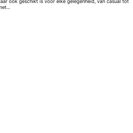
 maar ook geschikt is voor elke gelegenheid, van casual tot
met
...