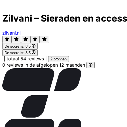
Zilvani – Sieraden en acces
zilvani.nl
De score is:
8,5
De score is:
8,5
|
totaal 54 reviews
|
2 bronnen
0 reviews in de afgelopen 12 maanden