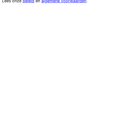
Lees onze
beleid
en
algemene voorwaarden
.