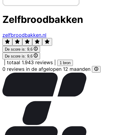
Zelfbroodbakken
zelfbroodbakken.nl
De score is:
9,6
De score is:
9,6
|
totaal 1.943 reviews
|
1 bron
0 reviews in de afgelopen 12 maanden