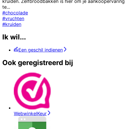
kruiden. Zelfbroodbakken is hier om je aankoopervaring
te
...
#chocolade
#vruchten
#kruiden
Ik wil...
Een geschil indienen
Ook geregistreerd bij
WebwinkelKeur