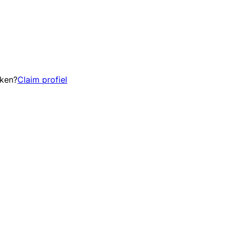
eken?
Claim profiel