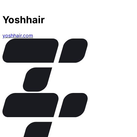
Yoshhair
yoshhair.com