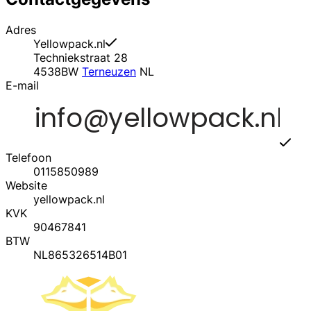
Adres
Yellowpack.nl
Techniekstraat 28
4538BW
Terneuzen
NL
E-mail
Telefoon
0115850989
Website
yellowpack.nl
KVK
90467841
BTW
NL865326514B01