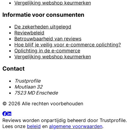
Vergelijking webshop keurmerken
Informatie voor consumenten
De zekerheden uitgelegd
Reviewbeleid
Betrouwbaarheid van reviews
Hoe blijf je veilig voor e-commerce oplichting?
Oplichting in de e-commerce
Vergelijking webshop keurmerken
Contact
Trustprofile
Moutlaan 32
7523 MD Enschede
© 2026 Alle rechten voorbehouden
Reviews worden onpartijdig beheerd door
Trustprofile
.
Lees onze
beleid
en
algemene voorwaarden
.