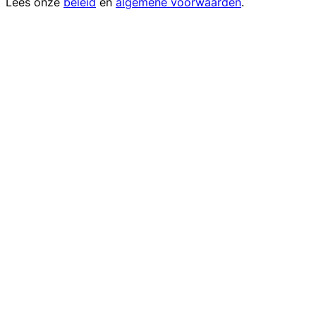
Lees onze
beleid
en
algemene voorwaarden
.