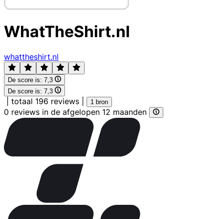
WhatTheShirt.nl
whattheshirt.nl
De score is:
7,3
De score is:
7,3
|
totaal 196 reviews
|
1 bron
0 reviews in de afgelopen 12 maanden