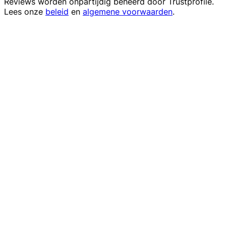
Reviews worden onpartijdig beheerd door
Trustprofile
.
Lees onze
beleid
en
algemene voorwaarden
.