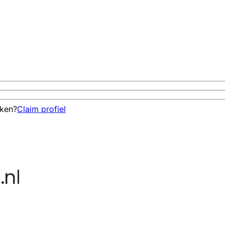
eken?
Claim profiel