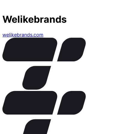
Welikebrands
welikebrands.com