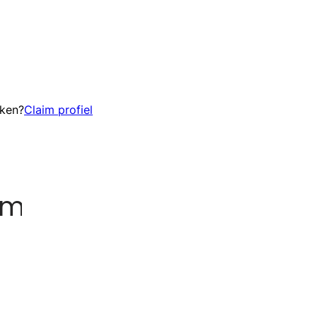
eken?
Claim profiel