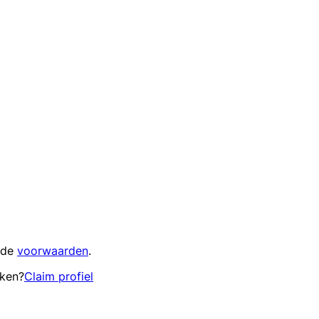
 de
voorwaarden
.
eken?
Claim profiel