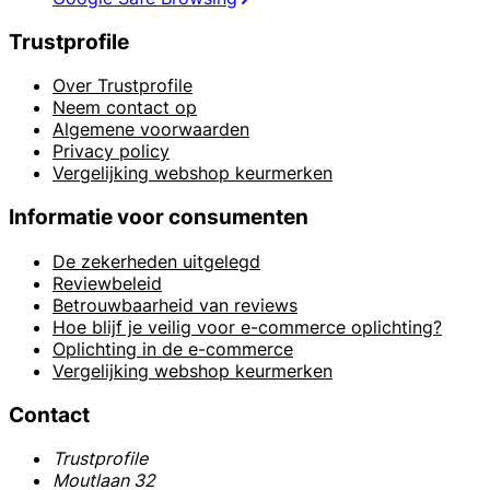
Trustprofile
Over Trustprofile
Neem contact op
Algemene voorwaarden
Privacy policy
Vergelijking webshop keurmerken
Informatie voor consumenten
De zekerheden uitgelegd
Reviewbeleid
Betrouwbaarheid van reviews
Hoe blijf je veilig voor e-commerce oplichting?
Oplichting in de e-commerce
Vergelijking webshop keurmerken
Contact
Trustprofile
Moutlaan 32