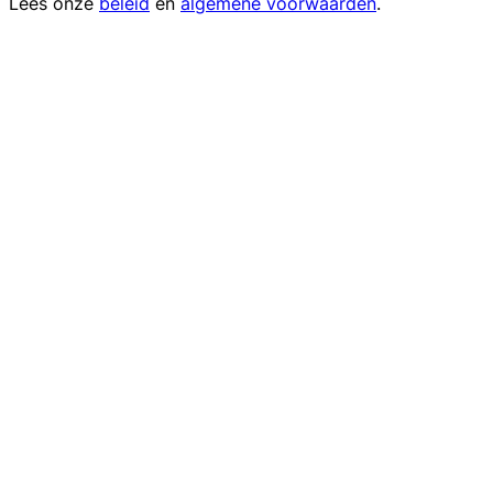
Lees onze
beleid
en
algemene voorwaarden
.