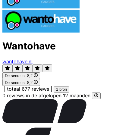
Wantohave
wantohave.nl
De score is:
8,2
De score is:
8,2
|
totaal 677 reviews
|
1 bron
0 reviews in de afgelopen 12 maanden