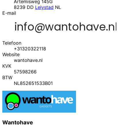
Artemisweg 145G
8239 DD
Lelystad
NL
E-mail
Telefoon
+31320322118
Website
wantohave.nl
KVK
57598266
BTW
NL852651533B01
Wantohave