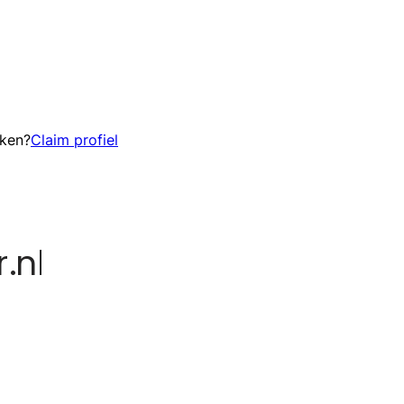
eken?
Claim profiel