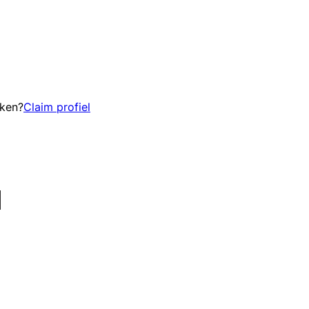
eken?
Claim profiel