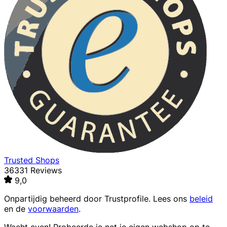
Trusted Shops
36331 Reviews
9,0
Onpartijdig beheerd door
Trustprofile
. Lees ons
beleid
en de
voorwaarden
.