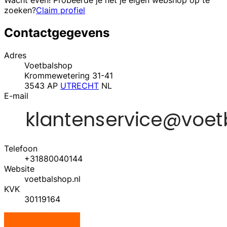
Wacht even! Probeerde je net je eigen webshop op te
zoeken?
Claim profiel
Contactgegevens
Adres
Voetbalshop
Krommewetering 31-41
3543 AP
UTRECHT
NL
E-mail
Telefoon
+31880040144
Website
voetbalshop.nl
KVK
30119164