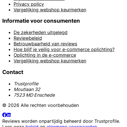
Privacy policy
Vergelijking webshop keurmerken
Informatie voor consumenten
De zekerheden uitgelegd
Reviewbeleid
Betrouwbaarheid van reviews
Hoe blijf je veilig voor e-commerce oplichting?
Oplichting in de e-commerce
Vergelijking webshop keurmerken
Contact
Trustprofile
Moutlaan 32
7523 MD Enschede
© 2026 Alle rechten voorbehouden
Reviews worden onpartijdig beheerd door
Trustprofile
.
Lees onze
beleid
en
algemene voorwaarden
.