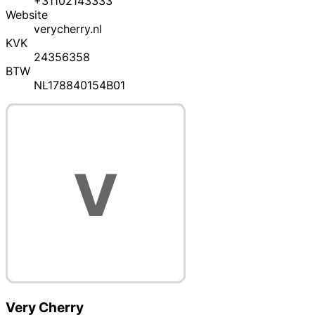
+31102143333
Website
verycherry.nl
KVK
24356358
BTW
NL178840154B01
Very Cherry