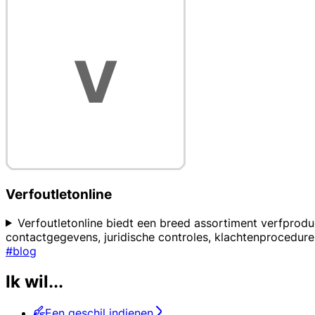
Verfoutletonline
Verfoutletonline biedt een breed assortiment verfproduc
contactgegevens, juridische controles, klachtenprocedures
#blog
Ik wil...
Een geschil indienen