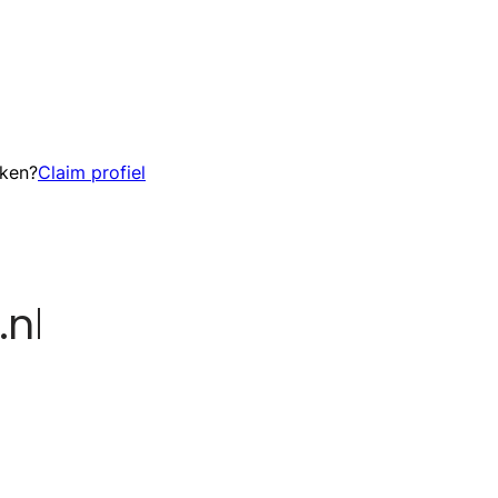
eken?
Claim profiel