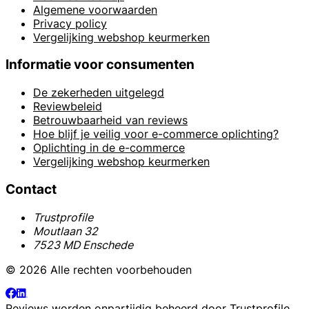
Algemene voorwaarden
Privacy policy
Vergelijking webshop keurmerken
Informatie voor consumenten
De zekerheden uitgelegd
Reviewbeleid
Betrouwbaarheid van reviews
Hoe blijf je veilig voor e-commerce oplichting?
Oplichting in de e-commerce
Vergelijking webshop keurmerken
Contact
Trustprofile
Moutlaan 32
7523 MD Enschede
© 2026 Alle rechten voorbehouden
Reviews worden onpartijdig beheerd door
Trustprofile
.