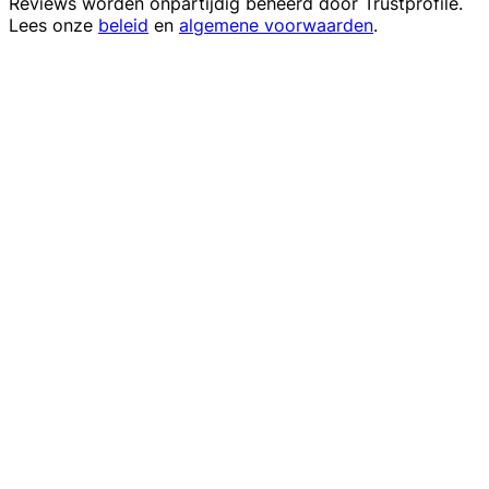
Reviews worden onpartijdig beheerd door
Trustprofile
.
Lees onze
beleid
en
algemene voorwaarden
.