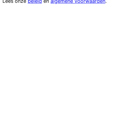
Lees onze
beleid
en
algemene voorwaarden
.