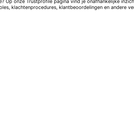
p onze Trustprofile pagina vind je onafhankelijke inzicht
troles, klachtenprocedures, klantbeoordelingen en andere