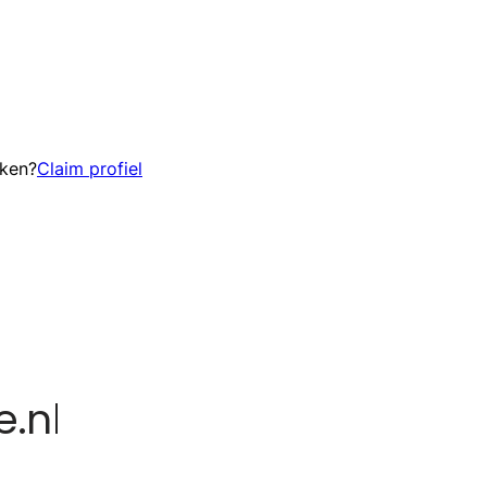
eken?
Claim profiel