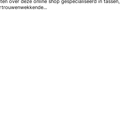
en over deze online shop gespecialiseerd in tassen,
 vertrouwenwekkende
...