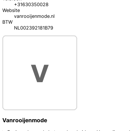
+31630350028
Website
vanrooijenmode.nl
BTW
NL002392181B79
Vanrooijenmode