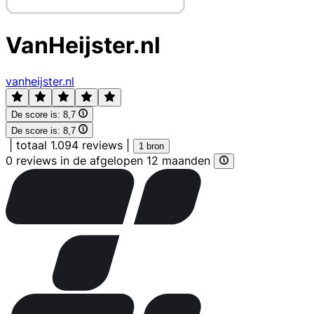
VanHeijster.nl
vanheijster.nl
De score is:
8,7
De score is:
8,7
|
totaal 1.094 reviews
|
1 bron
0 reviews in de afgelopen 12 maanden