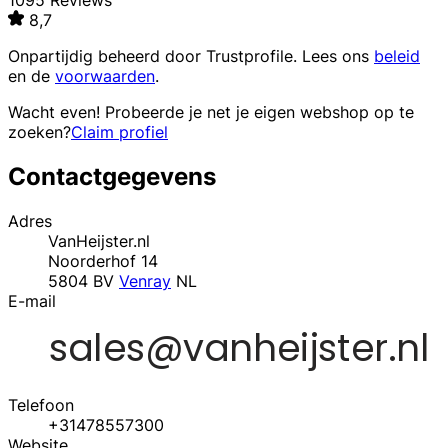
1095 Reviews
8,7
Onpartijdig beheerd door
Trustprofile
. Lees ons
beleid
en de
voorwaarden
.
Wacht even! Probeerde je net je eigen webshop op te
zoeken?
Claim profiel
Contactgegevens
Adres
VanHeijster.nl
Noorderhof 14
5804 BV
Venray
NL
E-mail
Telefoon
+31478557300
Website