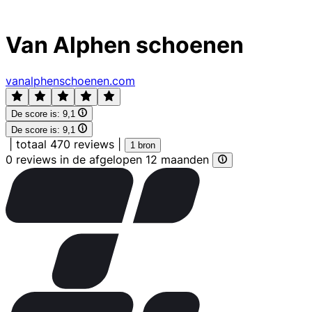
Van Alphen schoenen
vanalphenschoenen.com
De score is:
9,1
De score is:
9,1
|
totaal 470 reviews
|
1 bron
0 reviews in de afgelopen 12 maanden