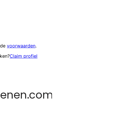
 de
voorwaarden
.
eken?
Claim profiel