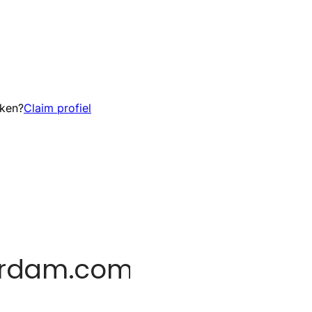
eken?
Claim profiel