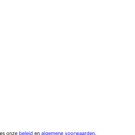
ees onze
beleid
en
algemene voorwaarden
.