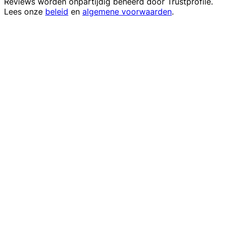
Reviews worden onpartijdig beheerd door
Trustprofile
.
Lees onze
beleid
en
algemene voorwaarden
.