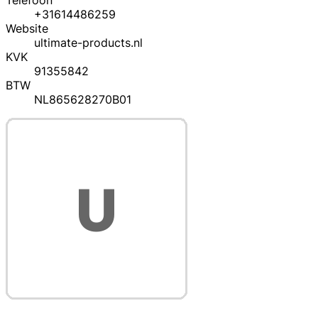
Telefoon
+31614486259
Website
ultimate-products.nl
KVK
91355842
BTW
NL865628270B01