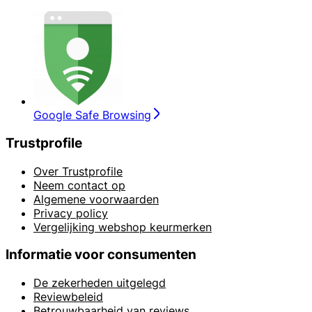
Google Safe Browsing
Trustprofile
Over Trustprofile
Neem contact op
Algemene voorwaarden
Privacy policy
Vergelijking webshop keurmerken
Informatie voor consumenten
De zekerheden uitgelegd
Reviewbeleid
Betrouwbaarheid van reviews