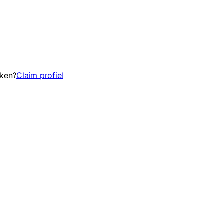
eken?
Claim profiel