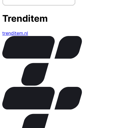
Trenditem
trenditem.nl