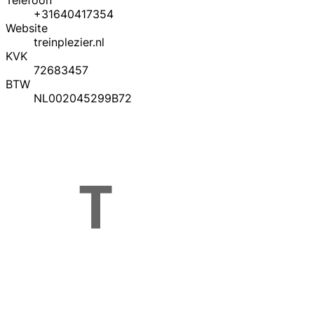
Telefoon
+31640417354
Website
treinplezier.nl
KVK
72683457
BTW
NL002045299B72