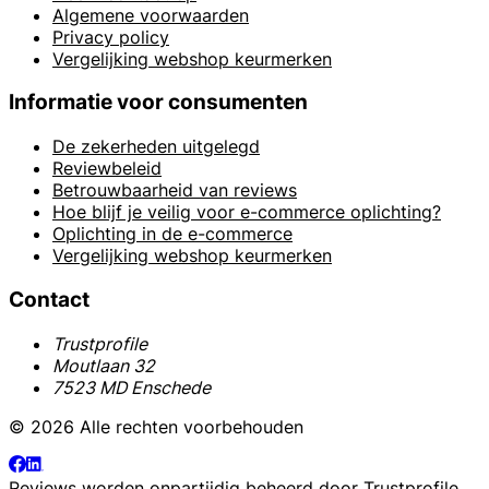
Algemene voorwaarden
Privacy policy
Vergelijking webshop keurmerken
Informatie voor consumenten
De zekerheden uitgelegd
Reviewbeleid
Betrouwbaarheid van reviews
Hoe blijf je veilig voor e-commerce oplichting?
Oplichting in de e-commerce
Vergelijking webshop keurmerken
Contact
Trustprofile
Moutlaan 32
7523 MD Enschede
© 2026 Alle rechten voorbehouden
Reviews worden onpartijdig beheerd door
Trustprofile
.