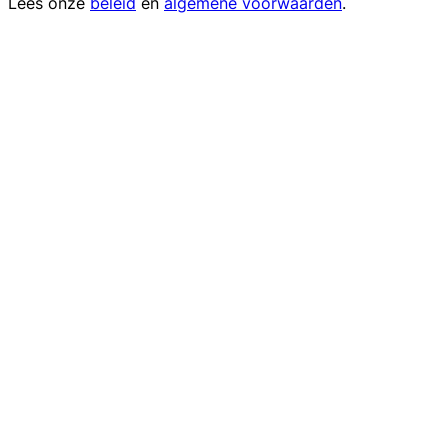
Lees onze
beleid
en
algemene voorwaarden
.