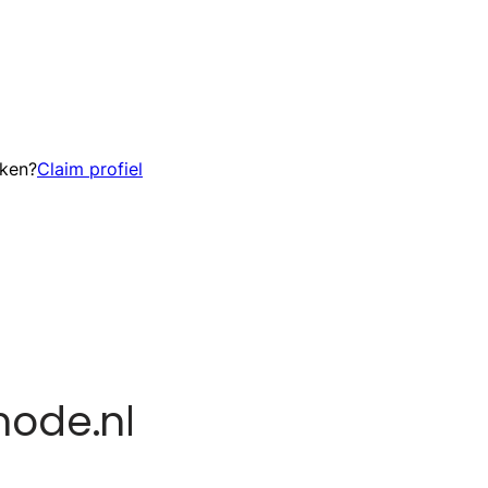
eken?
Claim profiel