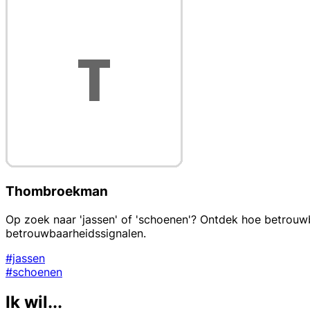
Thombroekman
Op zoek naar 'jassen' of 'schoenen'? Ontdek hoe betrouwb
betrouwbaarheidssignalen.
#jassen
#schoenen
Ik wil...