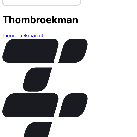
Thombroekman
thombroekman.nl