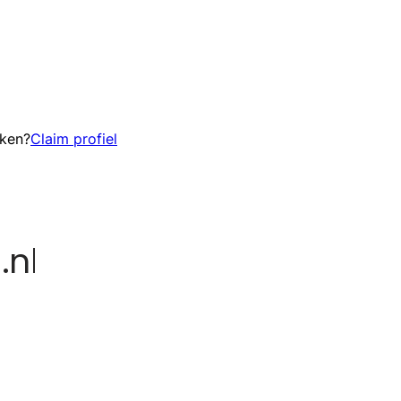
eken?
Claim profiel