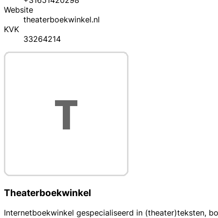
+31651420298
Website
theaterboekwinkel.nl
KVK
33264214
Theaterboekwinkel
Internetboekwinkel gespecialiseerd in (theater)teksten, b