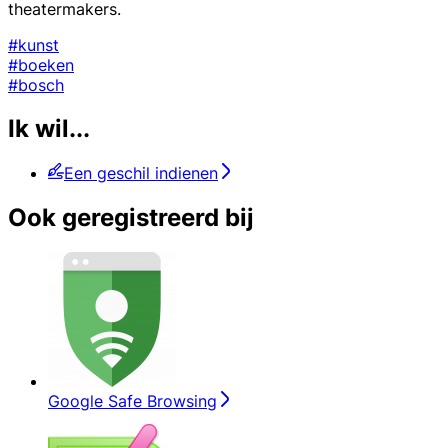
theatermakers.
#kunst
#boeken
#bosch
Ik wil...
Een geschil indienen
Ook geregistreerd bij
Google Safe Browsing