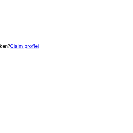
eken?
Claim profiel