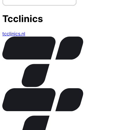
Tcclinics
tcclinics.nl