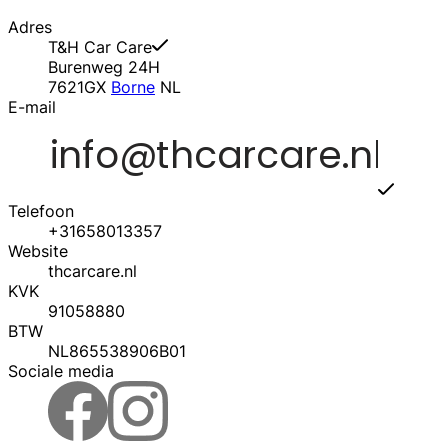
Adres
T&H Car Care
Burenweg 24H
7621GX
Borne
NL
E-mail
Telefoon
+31658013357
Website
thcarcare.nl
KVK
91058880
BTW
NL865538906B01
Sociale media