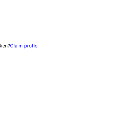
eken?
Claim profiel