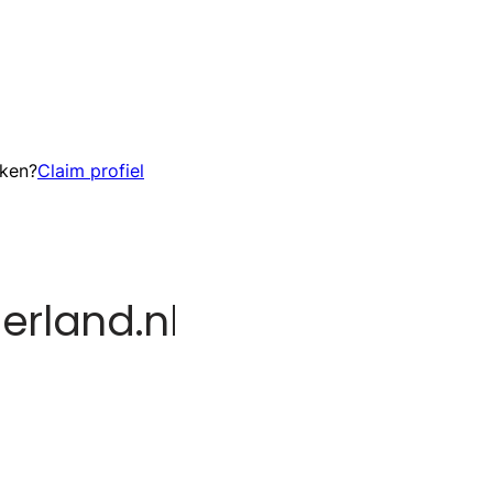
eken?
Claim profiel