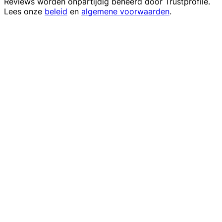
Reviews worden onpartijdig beheerd door
Trustprofile
.
Lees onze
beleid
en
algemene voorwaarden
.