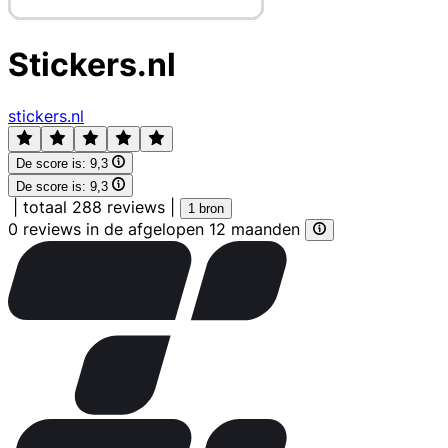
Stickers.nl
stickers.nl
De score is:
9,3
De score is:
9,3
|
totaal 288 reviews
|
1 bron
0 reviews in de afgelopen 12 maanden