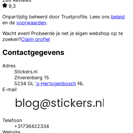
288 Reviews
9,3
Onpartijdig beheerd door
Trustprofile
. Lees ons
beleid
en de
voorwaarden
.
Wacht even! Probeerde je net je eigen webshop op te
zoeken?
Claim profiel
Contactgegevens
Adres
Stickers.nl
Zilverenberg 15
5234 GL
's-Hertogenbosch
NL
E-mail
Telefoon
+31736422334
Website